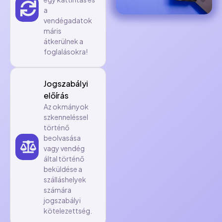
a
vendégadatok
máris
átkerülnek a
foglalásokra!
Jogszabályi
előírás
Az okmányok
szkenneléssel
történő
beolvasása
vagy vendég
által történő
beküldése a
szálláshelyek
számára
jogszabályi
kötelezettség.