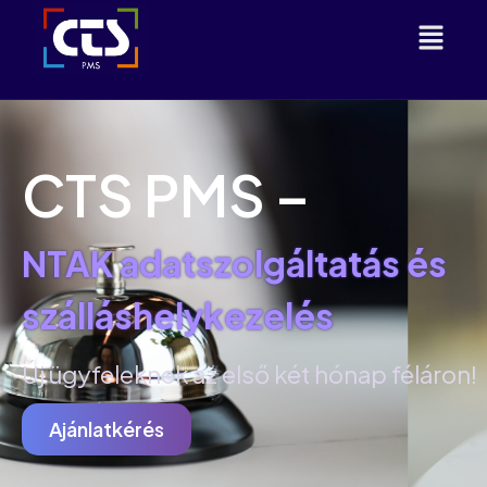
CTS PMS –
NTAK adatszolgáltatás és
szálláshelykezelés
Új ügyfeleknek az első két hónap féláron!
Ajánlatkérés