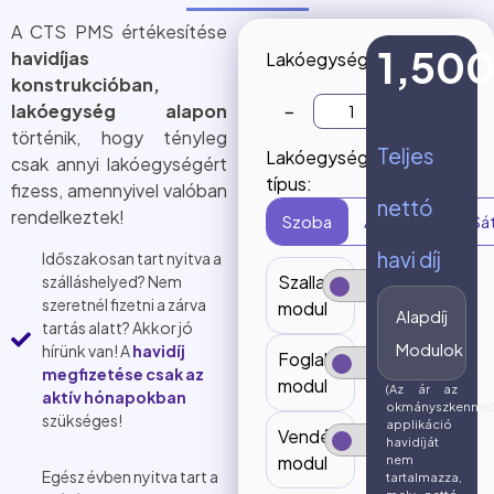
A CTS PMS értékesítése
1,50
havidíjas
Lakóegységek
konstrukcióban,
lakóegység alapon
−
+
történik, hogy tényleg
Teljes
Lakóegység
csak annyi lakóegységért
típus:
fizess, amennyivel valóban
nettó
rendelkeztek!
Szoba
Apartman
Sá
havi díj
Időszakosan tart nyitva a
Szallas.hu
szálláshelyed? Nem
szeretnél fizetni a zárva
modul
Alapdíj
tartás alatt? Akkor jó
Modulok
hírünk van! A
havidíj
Foglalómotor
megfizetése csak az
modul
(Az ár az
aktív hónapokban
okmányszkennel
szükséges!
applikáció
Vendégadat
havidíját
modul
nem
Egész évben nyitva tart a
tartalmazza,