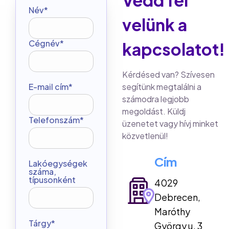
Vedd fel
Név*
velünk a
Cégnév*
kapcsolatot!
Kérdésed van? Szívesen
E-mail cím*
segítünk megtalálni a
számodra legjobb
megoldást. Küldj
Telefonszám*
üzenetet vagy hívj minket
közvetlenül!
Cím
Lakóegységek
száma,
típusonként
4029
Debrecen,
Maróthy
Tárgy*
György u. 3