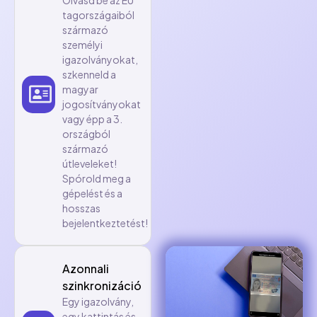
tagországaiból
származó
személyi
igazolványokat,
szkenneld a
magyar
jogosítványokat
vagy épp a 3.
országból
származó
útleveleket!
Spórold meg a
gépelést és a
hosszas
bejelentkeztetést!
Azonnali
szinkronizáció
Egy igazolvány,
egy kattintás és