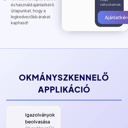
és használd ajánlatkérő
változhatnak.
űrlapunkat, hogy a
legkedvezőbb árakat
Ajánlatkér
kaphasd!
OKMÁNYSZKENNELŐ
APPLIKÁCIÓ
Igazolványok
beolvasása
Olvasd be az EU