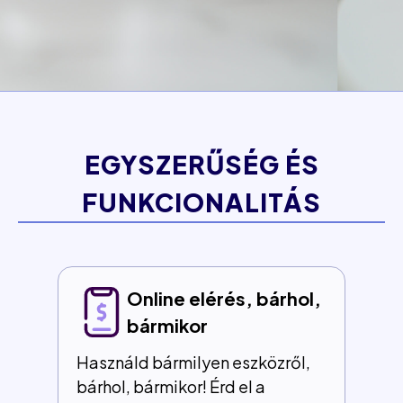
EGYSZERŰSÉG ÉS
FUNKCIONALITÁS
Á
etés
l
Online elérés, bárhol,
bármikor
Használd bármilyen eszközről,
bárhol, bármikor! Érd el a