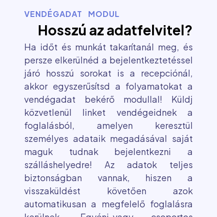
VENDÉGADAT MODUL
Hosszú az adatfelvitel?
Ha időt és munkát takarítanál meg, és
persze elkerülnéd a bejelentkeztetéssel
járó hosszú sorokat is a recepciónál,
akkor egyszerűsítsd a folyamatokat a
vendégadat bekérő modullal! Küldj
közvetlenül linket vendégeidnek a
foglalásból, amelyen keresztül
személyes adataik megadásával saját
maguk tudnak bejelentkezni a
szálláshelyedre! Az adatok teljes
biztonságban vannak, hiszen a
visszaküldést követően azok
automatikusan a megfelelő foglalásra
kerülnek. Egyéni-vagy csoportos