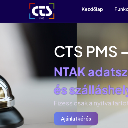
Kezdőlap
Funkc
CTS PMS 
NTAK adatsz
és szálláshe
Fizess csak a nyitva tart
Ajánlatkérés