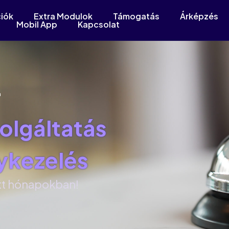
iók
Extra Modulok
Támogatás
Árképzés
Mobil App
Kapcsolat
–
olgáltatás
lykezelés
ott hónapokban!